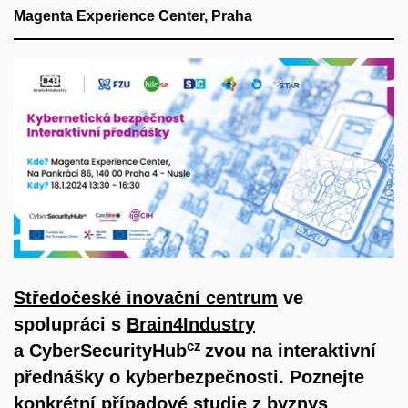
Magenta Experience Center, Praha
Středočeské inovační centrum
ve
spolupráci s
Brain4Industry
cz
a CyberSecurityHub
zvou na interaktivní
přednášky o kyberbezpečnosti. Poznejte
konkrétní případové studie z byznys