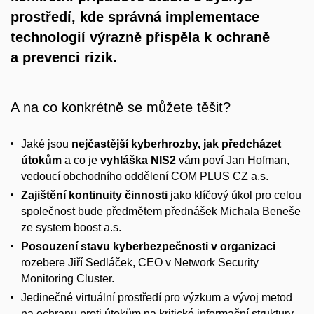
prostředí, kde správná implementace
technologií výrazně přispěla k ochraně
a prevenci rizik.
A na co konkrétně se můžete těšit?
Jaké jsou
nejčastější kyberhrozby,
jak předcházet
útokům
a co je
vyhláška NIS2
vám poví Jan Hofman,
vedoucí obchodního oddělení COM PLUS CZ a.s.
Zajištění kontinuity činnosti
jako klíčový úkol pro celou
společnost bude předmětem přednášek Michala Beneše
ze system boost a.s.
Posouzení stavu kyberbezpečnosti v organizaci
rozebere Jiří Sedláček, CEO v Network Security
Monitoring Cluster.
Jedinečné virtuální prostředí pro výzkum a vývoj metod
na ochranu proti útokům na kritické informační struktury