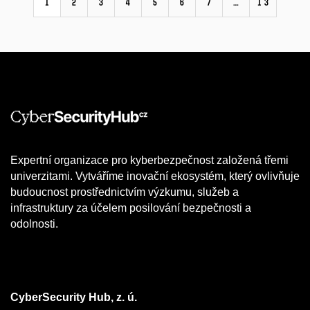
1
2
3
4
5
6
7
…
13
Expertní organizace pro kyberbezpečnost založená třemi
univerzitami. Vytváříme inovační ekosystém, který ovlivňuje
budoucnost prostřednictvím výzkumu, služeb a
infrastruktury za účelem posilování bezpečnosti a
odolnosti.
CyberSecurity Hub, z. ú.