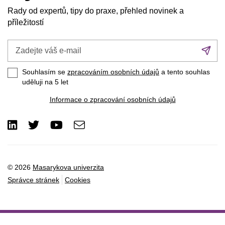
Rady od expertů, tipy do praxe, přehled novinek a
příležitostí
Zadejte
Při
váš
se
e-
Souhlasím se
zpracováním osobních údajů
a tento souhlas
mail
uděluji na 5
let
Informace o zpracování osobních údajů
LinkedIn
Twitter
Youtube
e-
Email
mail
© 2026
Masarykova univerzita
Správce stránek
Cookies