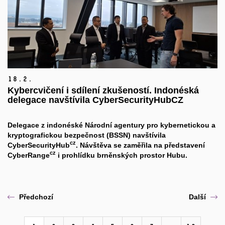
18.
2.
Kybercvičení i sdílení zkušeností. Indonéská
delegace navštívila CyberSecurityHubCZ
Delegace z indonéské Národní agentury pro kybernetickou a
kryptografickou bezpečnost (BSSN) navštívila
cz
CyberSecurityHub
. Návštěva se zaměřila na představení
cz
CyberRange
i prohlídku brněnských prostor Hubu.
Předchozí
Další