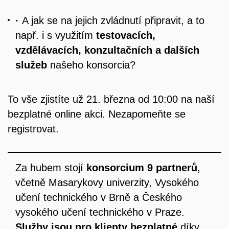
·
A jak se na jejich zvládnutí připravit, a to
např. i s využitím
testovacích,
vzdělávacích, konzultačních a dalších
služeb
našeho konsorcia?
To vše zjistíte už 21. března od 10:00 na naší
bezplatné online akci. Nezapomeňte se
registrovat.
Za hubem stojí
konsorcium 9 partnerů
,
včetně Masarykovy univerzity, Vysokého
učení technického v Brně a Českého
vysokého učení technického v Praze.
Služby jsou pro klienty bezplatné
díky