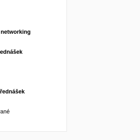
,
networking
řednášek
přednášek
ované