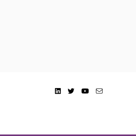
LinkedIn
Twitter
Youtube
e-
Email
mail