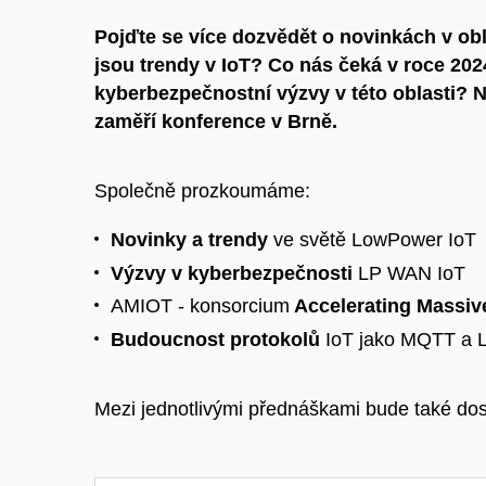
Pojďte se více dozvědět o novinkách v obla
jsou trendy v IoT? Co nás čeká v roce 202
kyberbezpečnostní výzvy v této oblasti? 
zaměří konference v Brně.
Společně prozkoumáme:
Novinky a trendy
ve světě LowPower IoT
Výzvy v kyberbezpečnosti
LP WAN IoT
AMIOT - konsorcium
Accelerating Massiv
Budoucnost protokolů
IoT jako MQTT a
Mezi jednotlivými přednáškami bude také dos