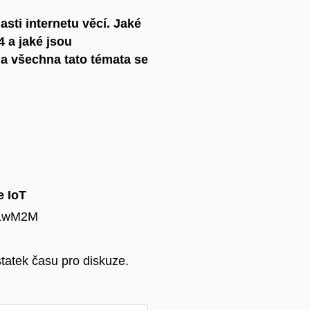
sti internetu věcí. Jaké
4 a jaké jsou
Na všechna tato témata se
e IoT
 LwM2M
tatek času pro diskuze.