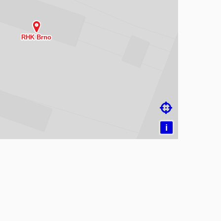
čítám mapu…

i