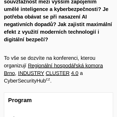
souvztažnost mezi vyšším zapojením
umělé inteligence a kyberbezpečnosti? Je
potřeba obávat se při nasazení AI
negativních dopadů? Jak zajistit maximální
efekt z využití moderních technologií i
digitální bezpečí?
To vše se dozvíte na konferenci, kterou
organizují
Regionální hospodářská komora
Brno
,
INDUSTRY
CLUSTER
4.0
a
cz
CyberSecurityHub
.
Program