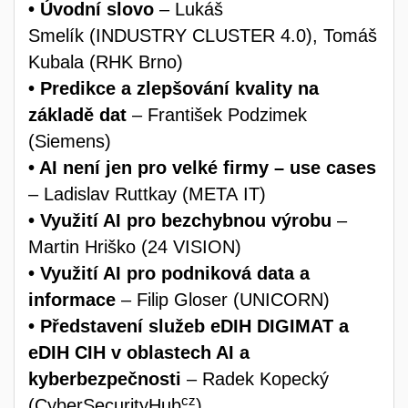
•
Úvodní slovo
– Lukáš
Smelík (INDUSTRY CLUSTER 4.0), Tomáš
Kubala (RHK Brno)
•
Predikce a zlepšování kvality na
základě dat
– František Podzimek
(Siemens)
•
AI
není jen pro velké firmy – use cases
– Ladislav Ruttkay (META IT)
•
Využití AI
pro bezchybnou výrobu
–
Martin Hriško (24 VISION)
•
Využití AI
pro podniková data a
informace
– Filip Gloser (UNICORN)
•
Představení služeb eDIH
DIGIMAT
a
eDIH CIH v oblastech AI
a
kyberbezpečnosti
– Radek Kopecký
cz
(CyberSecurityHub
)