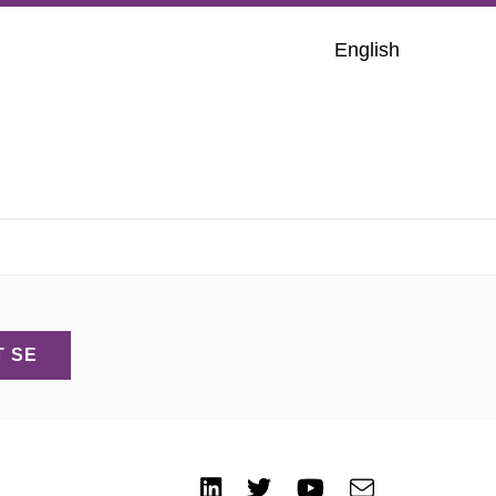
English
T SE
LinkedIn
Twitter
Youtube
e-