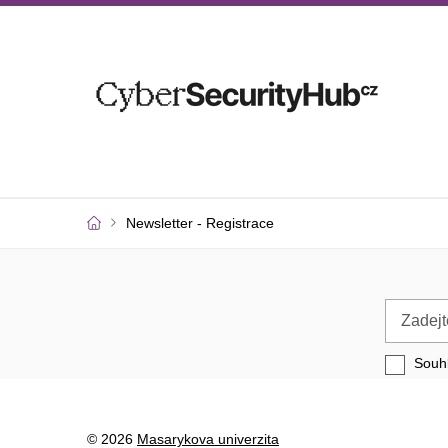
Newsletter - Registrace
Zadejte
váš
e-
Souh
mail
© 2026
Masarykova univerzita