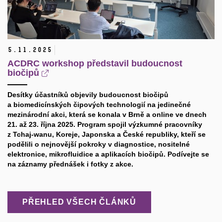
5.
11.
2025
ACDRC workshop představil budoucnost
biočipů
Desítky účastníků objevily budoucnost biočipů
a biomedicínských čipových technologií na jedinečné
mezinárodní akci, která se konala v Brně a online ve dnech
21. až 23. října 2025. Program spojil výzkumné pracovníky
z Tchaj-wanu, Koreje, Japonska a České republiky, kteří se
podělili o nejnovější pokroky v diagnostice, nositelné
elektronice, mikrofluidice a aplikacích biočipů. Podívejte se
na záznamy přednášek i fotky z akce.
PŘEHLED VŠECH ČLÁNKŮ