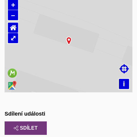
+
–
⌂
⤢
Načítám mapu…

i
Sdílení události
SDÍLET