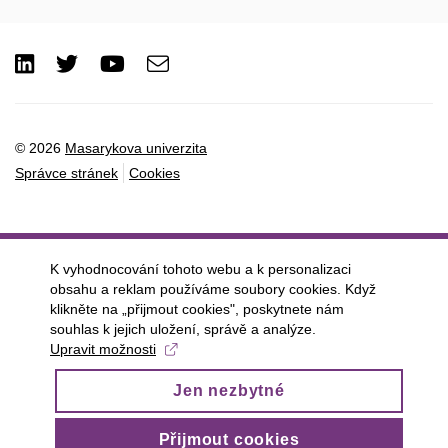
LinkedIn
Twitter
Youtube
e-
Email
mail
© 2026
Masarykova univerzita
Správce stránek
Cookies
K vyhodnocování tohoto webu a k personalizaci
obsahu a reklam používáme soubory cookies. Když
klikněte na „přijmout cookies", poskytnete nám
souhlas k jejich uložení, správě a analýze.
Upravit možnosti
Jen nezbytné
Přijmout cookies