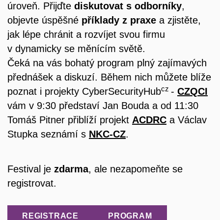
úroveň. Přijďte
diskutovat
s
odborníky
,
objevte úspěšné
příklady
z
praxe
a zjistěte,
jak lépe chránit a rozvíjet svou firmu
v dynamicky se měnícím světě.
Čeká na vás bohatý program plný zajímavých
přednášek a diskuzí. Během nich můžete blíže
cz
poznat i projekty CyberSecurityHub
-
CZQCI
vám v 9:30 představí Jan Bouda a od 11:30
Tomáš Pitner přiblíží projekt
ACDRC
a Václav
Stupka seznámí s
NKC-CZ
.
Festival je
zdarma
, ale nezapomeňte se
registrovat.
REGISTRACE
PROGRAM