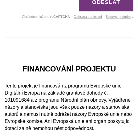
ODESLAT
Chráněno službou
reCAPTCHA
–
Ochrana soukromí
–
Smluvní podmínky
FINANCOVÁNÍ PROJEKTU
Tento projekt je financován z programu Evropské unie
Digitální Evropa
na základě grantové dohody č.
101091684 a z programu
Národní plán obnovy
. Vyjádřené
názory a stanoviska jsou však pouze názory a stanoviska
autorů a nemusí nutně odrážet názory Evropské unie nebo
Evropské komise. Ani Evropská unie ani orgán poskytující
dotaci za ně nemohou nést odpovědnost.