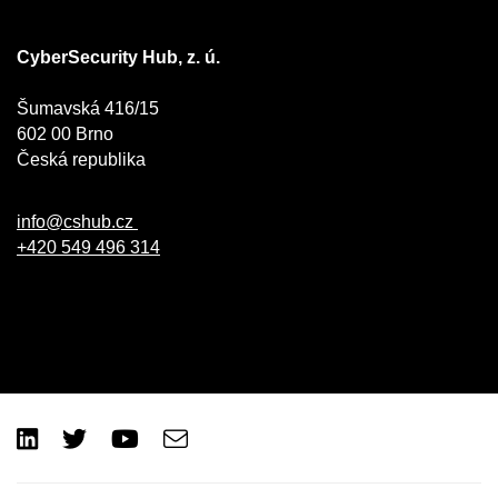
CyberSecurity Hub, z. ú.
Šumavská 416/15
602 00 Brno
Česká republika
info@cshub.cz
+420 549 496 314
LinkedIn
Twitter
Youtube
e-
Email
mail