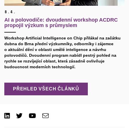
8.
4.
AI a polovodiče: dvoudenní workshop ACDRC
propojil výzkum s průmyslem
​Workshop Artificial Intelligence on Chip přilákal na začátku
dubna do Brna přední výzkumníky, odborníky i zájemce
o aktuální dění v oblasti umělé inteligence a návrhu
polovodičů. Dvoudenní program nabídl pestrý pohled na
rychle se rozvíjející oblast, která zásadně ovlivňuje
budoucnost moderních technologií.
PŘEHLED VŠECH ČLÁNKŮ
LinkedIn
Twitter
Youtube
e-
Email
mail