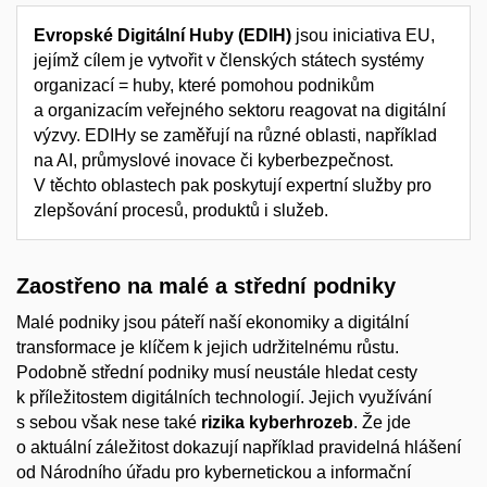
Evropské Digitální Huby (EDIH)
jsou iniciativa EU,
jejímž cílem je vytvořit v členských státech systémy
organizací = huby, které pomohou podnikům
a organizacím veřejného sektoru reagovat na digitální
výzvy. EDIHy se zaměřují na různé oblasti, například
na AI, průmyslové inovace či kyberbezpečnost.
V těchto oblastech pak poskytují expertní služby pro
zlepšování procesů, produktů i služeb.
Zaostřeno na malé a střední podniky
Malé podniky jsou páteří naší ekonomiky a digitální
transformace je klíčem k jejich udržitelnému růstu.
Podobně střední podniky musí neustále hledat cesty
k příležitostem digitálních technologií. Jejich využívání
s sebou však nese také
rizika kyberhrozeb
. Že jde
o aktuální záležitost dokazují například pravidelná hlášení
od Národního úřadu pro kybernetickou a informační