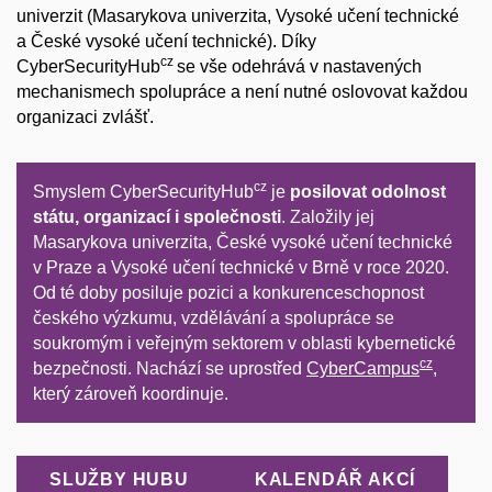
univerzit (Masarykova univerzita, Vysoké učení technické
a České vysoké učení technické). Díky
cz
CyberSecurityHub
se vše odehrává v nastavených
mechanismech spolupráce a není nutné oslovovat každou
organizaci zvlášť.
cz
Smyslem CyberSecurityHub
je
posilovat odolnost
státu, organizací i společnosti
. Založily jej
Masarykova univerzita, České vysoké učení technické
v Praze a Vysoké učení technické v Brně v roce 2020.
Od té doby posiluje pozici a konkurenceschopnost
českého výzkumu, vzdělávání a spolupráce se
soukromým i veřejným sektorem v oblasti kybernetické
cz
bezpečnosti. Nachází se uprostřed
CyberCampus
,
který zároveň koordinuje.
SLUŽBY HUBU
KALENDÁŘ AKCÍ