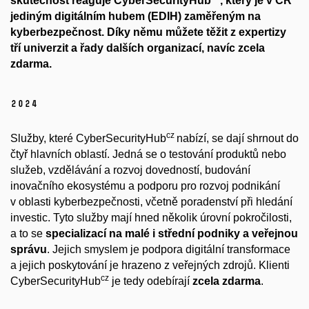
skutečnost reaguje CyberSecurityHub
, který je v ČR
jediným digitálním hubem (EDIH) zaměřeným na
kyberbezpečnost. Díky němu můžete těžit z expertizy
tří univerzit a řady dalších organizací, navíc zcela
zdarma.
2024
cz
Služby, které CyberSecurityHub
nabízí, se dají shrnout do
čtyř hlavních oblastí. Jedná se o testování produktů nebo
služeb, vzdělávání a rozvoj dovedností, budování
inovačního ekosystému a podporu pro rozvoj podnikání
v oblasti kyberbezpečnosti, včetně poradenství při hledání
investic.
Tyto služby mají hned několik úrovní pokročilosti,
a to se
specializací na malé i střední podniky a veřejnou
správu
. Jejich smyslem je podpora digitální transformace
a jejich poskytování je hrazeno z veřejných zdrojů. Klienti
cz
CyberSecurityHub
je tedy odebírají
zcela zdarma
.