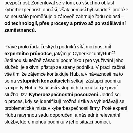
bezpečnost. Zorientovat se v tom, co všechno oblast
kyberbezpečnosti obnáší, však nemusí být snadné, protože
se neustále proměňuje a zároveň zahrnuje řadu oblastí –
od technologií, přes procesy a právo až po vzdělávání
zaměstnanců.
Právě proto řada českých podniků vítá možnost mít
cz
expertního průvodce
, jakým je CyberSecurityHub
.
Jedinou skutečně zásadní podmínkou pro využívání jeho
služeb, je aktivní přístup ze strany podniku. V praxi začíná
vše tím, že zájemce kontaktuje Hub, a v návaznosti na to
se na
vstupních konzultacích
setkají zástupci podniku
s experty Hubu. Součástí vstupních konzultací je první
služba, tzv.
Kyberbezpečnostní posouzení
. Jedná se
o proces, kdy se identifikují možná rizika a vyhledávají se
problematická místa v kyberbezpečnosti firmy. Poté experti
Hubu navrhnou sadu doporučení a následné relevantní
služby, které mohou podniku v jeho situaci pomoci.