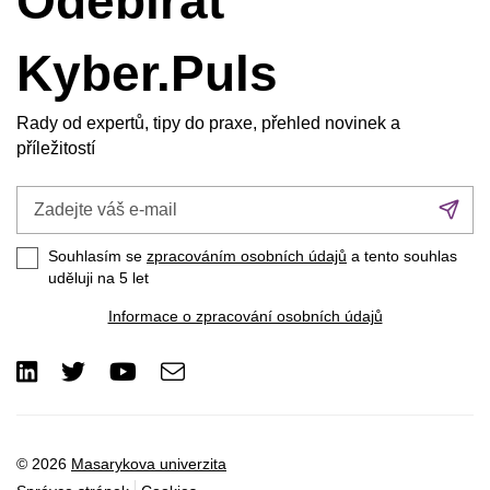
Odebírat
Kyber.Puls
Rady od expertů, tipy do praxe, přehled novinek a
příležitostí
Zadejte
Při
váš
se
e-
Souhlasím se
zpracováním osobních údajů
a tento souhlas
mail
uděluji na 5
let
Informace o zpracování osobních údajů
LinkedIn
Twitter
Youtube
e-
Email
mail
© 2026
Masarykova univerzita