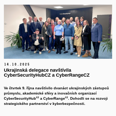
14.
10.
2025
Ukrajinská delegace navštívila
CyberSecurityHubCZ a CyberRangeCZ
Ve čtvrtek 9. října navštívilo dvanáct ukrajinských zástupců
průmyslu, akademické sféry a inovačních organizací
cz
cz
CyberSecurityHub
a CyberRange
. Dohodli se na rozvoji
strategického partnerství v kyberbezpečnosti.